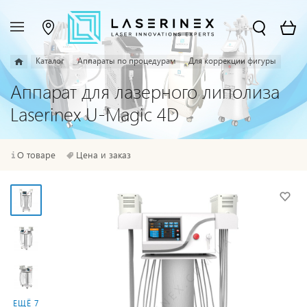
Каталог
Аппараты по процедурам
Для коррекции фигуры
Аппарат для лазерного липолиза
Laserinex U-Magic 4D
О товаре
Цена и заказ
ЕЩЁ 7