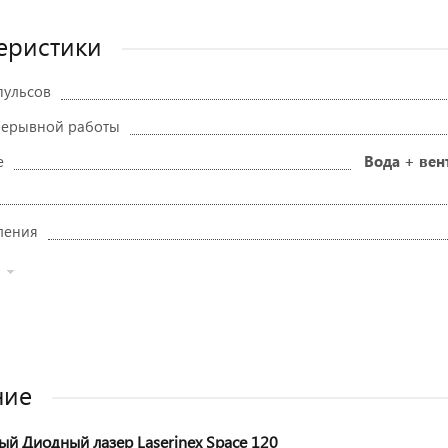
еристики
пульсов
рерывной работы
е
Вода + ве
ления
ние
й Диодный лазер Laserinex Space 120