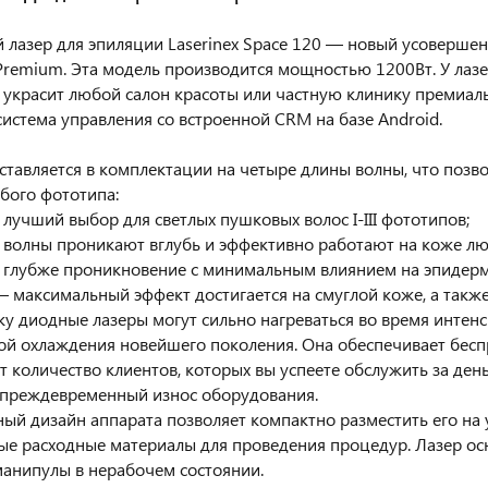
зер для эпиляции Laserinex Space 120 — новый усовершенс
Premium. Эта модель производится мощностью 1200Вт. У лаз
о украсит любой салон красоты или частную клинику премиал
истема управления со встроенной CRM на базе Android.
ставляется в комплектации на четыре длины волны, что позв
бого фототипа:
 лучший выбор для светлых пушковых волос І-ІІІ фототипов;
 волны проникают вглубь и эффективно работают на коже лю
 глубже проникновение с минимальным влиянием на эпидерм
— максимальный эффект достигается на смуглой коже, а также
диодные лазеры могут сильно нагреваться во время интенси
ой охлаждения новейшего поколения. Она обеспечивает бесп
т количество клиентов, которых вы успеете обслужить за де
 преждевременный износ оборудования.
 дизайн аппарата позволяет компактно разместить его на у
ые расходные материалы для проведения процедур. Лазер 
анипулы в нерабочем состоянии.