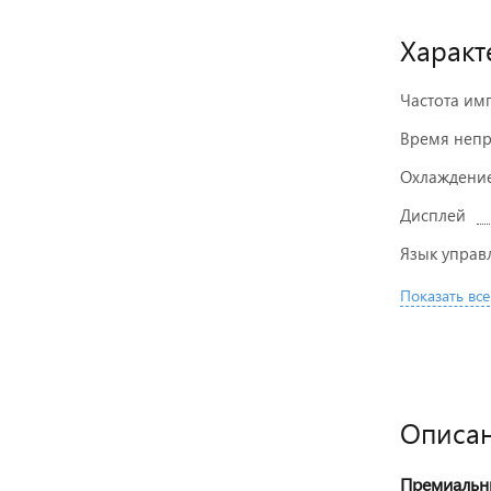
Характ
Частота им
Время неп
Охлаждени
Дисплей
Язык управ
Показать все
Описа
Премиальны