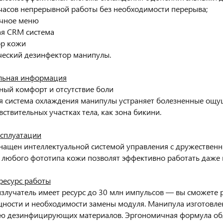
 часов непрерывной работы без необходимости перерыва;
ычное меню
ая CRM система
ор кожи
ческий дезинфектор манипулы.
льная информация
ый комфорт и отсутствие боли
 система охлаждения манипулы устраняет болезненные ощу
вствительных участках тела, как зона бикини.
ксплуатации
нащен интеллектуальной системой управления с дружестве
 любого фототипа кожи позволят эффективно работать даже 
ресурс работы
злучатель имеет ресурс до 30 млн импульсов — вы сможете р
ности и необходимости замены модуля. Манипула изготовле
ю дезинфицирующих материалов. Эргономичная формула обл