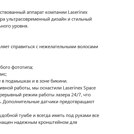
твованный аппарат компании Laserinex
ера ультрасовременный дизайн и стильный
ьного уровня.
оляет справиться с нежелательными волосами
бого фототипа;
ис;
 в подмышках и в зоне бикини.
вной работы, мы оснастили Laserinex Space
рерывный режим работы лазера 24/7, что
нь. Дополнительные датчики предотвращают
добной тумбе и всегда иметь под руками все
оснащен надежным кронштейном для