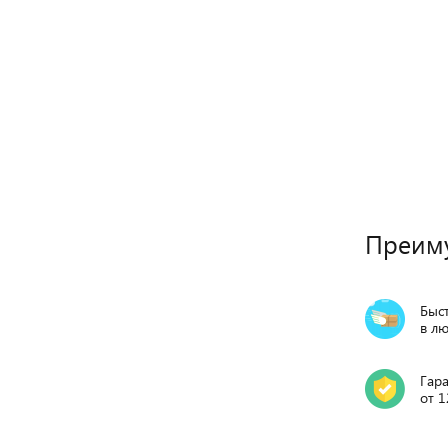
Преиму
Быст
в л
Гар
от 1