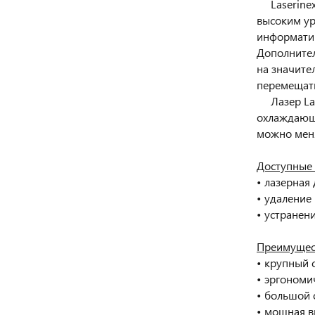
Laserinex 
высоким ур
информатив
Дополнител
на значите
перемещать
Лазер Lase
охлаждающе
можно меня
Доступные 
• лазерная
• удаление
• устранен
Преимущест
• крупный 
• эргономи
• большой
• мощная в