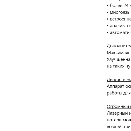
• более 24
• многояз
• встроенн
• анализат
• автомати
Дополните
Максимальн
Улучшенная
на таких чу
Легкость э
Аппарат ос
работы для
Огромный 
Лазерный и
потери мощ
воздействи