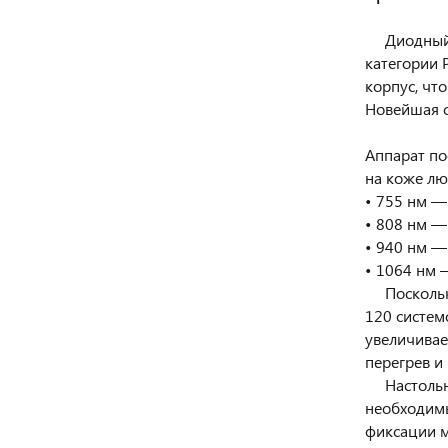
Диодный ла
категории 
корпус, чт
Новейшая с
Аппарат по
на коже лю
• 755 нм —
• 808 нм —
• 940 нм —
• 1064 нм 
Поскольку 
120 систем
увеличивае
перегрев и
Настольный
необходим
фиксации м