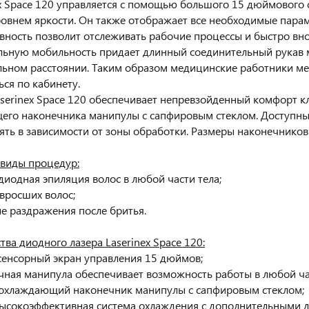
Space 120 управляется с помощью большого 15 дюймового 
овнем яркости. Он также отображает все необходимые парам
ность позволит отслеживать рабочие процессы и быстро вн
ьную мобильность придает длинный соединительный рукав м
льном расстоянии. Таким образом медицинские работники мен
ся по кабинету.
rinex Space 120 обеспечивает непревзойденный комфорт кли
го наконечника манипулы с сапфировым стеклом. Доступны
ть в зависимости от зоны обработки. Размеры наконечников
виды процедур:
 диодная эпиляция волос в любой части тела;
 вросших волос;
ие раздражения после бритья.
ва диодного лазера Laserinex Space 120:
сенсорный экран управления 15 дюймов;
чная манипула обеспечивает возможность работы в любой час
 охлаждающий наконечник манипулы с сапфировым стеклом;
ысокоэффективная система охлаждения с дополнительными д