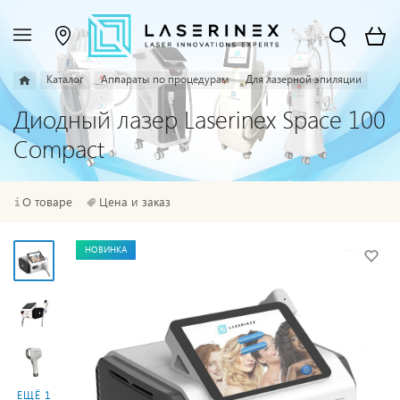
Каталог
Аппараты по процедурам
Для лазерной эпиляции
Диодный лазер Laserinex Space 100
Compact
О товаре
Цена и заказ
НОВИНКА
ЕЩЁ 1